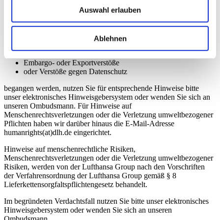
Bereich gefährliche Abfälle, Quecksilber oder persistente
organische Schadstoffe)
Auswahl erlauben
Wirtschaftsstraftaten (Korruption, Betrug, Untreue,
Geldwäsche etc.)
Verstöße gegen das Wettbewerbs-, Kartell- oder Beihilferecht
Ablehnen
Insiderhandel oder Marktmanipulation
Interessenkonflikte
Embargo- oder Exportverstöße
oder Verstöße gegen Datenschutz
begangen werden, nutzen Sie für entsprechende Hinweise bitte
unser elektronisches Hinweisgebersystem oder wenden Sie sich an
unseren Ombudsmann. Für Hinweise auf
Menschenrechtsverletzungen oder die Verletzung umweltbezogener
Pflichten haben wir darüber hinaus die E-Mail-Adresse
humanrights(at)dlh.de eingerichtet.
Hinweise auf menschenrechtliche Risiken,
Menschenrechtsverletzungen oder die Verletzung umweltbezogener
Risiken, werden von der Lufthansa Group nach den Vorschriften
der Verfahrensordnung der Lufthansa Group gemäß § 8
Lieferkettensorgfaltspflichtengesetz behandelt.
Im begründeten Verdachtsfall nutzen Sie bitte unser elektronisches
Hinweisgebersystem oder wenden Sie sich an unseren
Ombudsmann.