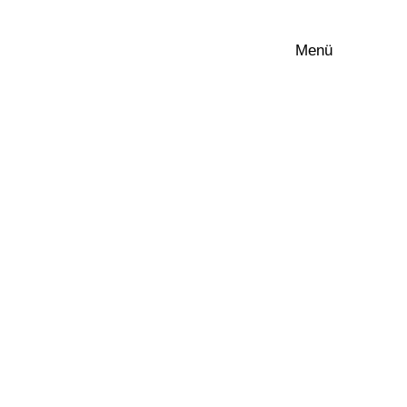
Menü
Portfolio
Unsere Expertise
Insights
Unsere Kultur
Offene Stellen