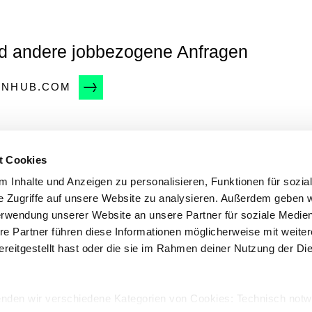
 andere jobbezogene Anfragen
ONHUB.COM
t Cookies
 erreichen unser Team unter
 Inhalte und Anzeigen zu personalisieren, Funktionen für sozia
e Zugriffe auf unsere Website zu analysieren. Außerdem geben w
IONHUB.COM
erwendung unserer Website an unsere Partner für soziale Medi
re Partner führen diese Informationen möglicherweise mit weite
reitgestellt hast oder die sie im Rahmen deiner Nutzung der Di
egen bitte an
enden wir verschiedene Kategorien von Cookies: Technisch not