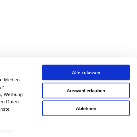
Advisory Board
Kontakt
Newsletter
LinkedIn
Presse
Alle zulassen
le Medien
EN
DE
ir
Auswahl erlauben
en, Werbung
ren Daten
Ablehnen
enste
wendige