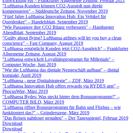
Entwicklung ein – Frankfurter Allgemeine Zeitung, Februar 2021
"Lufthansa-Kunden können CO2-Ausstoß nun direkt
kompensieren" – Süddeutsche Zeitung, November 2019
"Fünf Jahre Lufthansa Innovation Hub: Ein Vehikel für
Querdenker" – Handelsblatt, September 2019
"Wie Passagiere ihre CO2 Bilanz verbessern" – Hamburger
Abendblatt, September 2019
"Guilty about flying? Lufthansa airlines will let you buy a clean
conscience" – Fast Company, August 2019
"Lufthansa ermöglicht Kunden jetzt CO2-Ausgleich" – Frankfurter
Allgemeine Zeitung, August 2019
"Lufthansa entwickelt Loyalitätsprogramm für Millenials" –
Computer Woche, Juni 2019
"Wie die Lufthansa das digitale Neugeschäft aufbaut" – digital
kompakt, April 2019
"Lufthansa - neue Digitalstrategie" – ZDF, März 2019
"Lufthansa Innovation Hub offers rewards via RYDES app" –
PhocusWire, März 2019
"Lufthansa Rydes: Was steckt hinter dem Bonusprogramm?" –
COMPUTER BILD, März 2019
"Lufthansa öffnet Bonusprogramm für Bahn und Flixbus – wie
funktioniert das?" – Gründerszene, März 2019
"Das Reisen nahtloser gestalten" – Der Tagesspiegel, Februar 2019
Download
Download