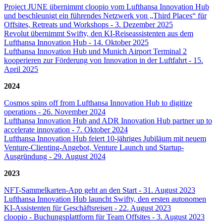
Project JUNE übernimmt cloopio vom Lufthansa Innovation Hub
und beschleunigt ein führendes Netzwerk von „Third Places“ für
Offsites, Retreats und Workshops - 3. Dezember 2025
Revolut übernimmt Swifty, den KI-Reiseassistenten aus dem
Lufthansa Innovation Hub - 14. Oktober 2025
Lufthansa Innovation Hub und Munich Airport Terminal 2
kooperieren zur Förderung von Innovation in der Luftfahrt - 15.
April 2025
2024
Cosmos spins off from Lufthansa Innovation Hub to digitize
operations - 26. November 2024
Lufthansa Innovation Hub and ADR Innovation Hub partner up to
accelerate innovation - 7. Oktober 2024
Lufthansa Innovation Hub feiert 10-jähriges Jubiläum mit neuem
Venture-Clienting-Angebot, Venture Launch und Startup-
Ausgründung - 29. August 2024
2023
NFT-Sammelkarten-App geht an den Start - 31. August 2023
Lufthansa Innovation Hub launcht Swifty, den ersten autonomen
KI-Assistenten für Geschäftsreisen - 22. August 2023
cloopio - Buchungsplattform für Team Offsites - 3. August 2023