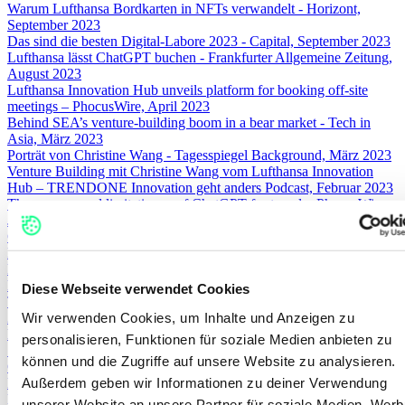
Warum Lufthansa Bordkarten in NFTs verwandelt - Horizont,
September 2023
Das sind die besten Digital-Labore 2023 - Capital, September 2023
Lufthansa lässt ChatGPT buchen - Frankfurter Allgemeine Zeitung,
August 2023
Lufthansa Innovation Hub unveils platform for booking off-site
meetings – PhocusWire, April 2023
Behind SEA’s venture-building boom in a bear market - Tech in
Asia, März 2023
Porträt von Christine Wang - Tagesspiegel Background, März 2023
Venture Building mit Christine Wang vom Lufthansa Innovation
Hub – TRENDONE Innovation geht anders Podcast, Februar 2023
The power - and limitations - of ChatGPT for travel – PhocusWire,
Januar 2023
Christine Wang. Eine Virtuosin mit hochgesteckten Zielen -
Handelszeitung, Dezember 2022
Lufthansa-Managerin: "Covid war die grösste Krise" –
Handelszeitung, November 2022
Diese Webseite verwendet Cookies
Travel startup investment to hit $44B in 2021 – PhocusWire, August
Wir verwenden Cookies, um Inhalte und Anzeigen zu
2021
Lufthansa unveils travel sustainability marketplace Squake –
personalisieren, Funktionen für soziale Medien anbieten zu
PhocusWire, Juli 2021
können und die Zugriffe auf unsere Website zu analysieren.
Grün mit zwei Zeilen Code – WirtschaftsWoche, Juli 2021
Außerdem geben wir Informationen zu deiner Verwendung
Mobilitätsplattform RYDES: Porsche steigt bei einer Lufthansa-
Entwicklung ein – Frankfurter Allgemeine Zeitung, Februar 2021
unserer Website an unsere Partner für soziale Medien, Wer