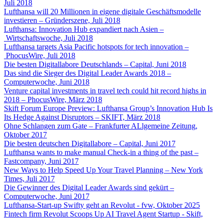
Juli 2018
Lufthansa will 20 Millionen in eigene digitale Geschäftsmodelle
investieren – Gründerszene, Juli 2018
Lufthansa: Innovation Hub expandiert nach Asien –
Wirtschaftswoche, Juli 2018
Lufthansa targets Asia Pacific hotspots for tech innovation –
PhocusWire, Juli 2018
Die besten Digitallabore Deutschlands – Capital, Juni 2018
Das sind die Sieger des Digital Leader Awards 2018 –
Computerwoche, Juni 2018
Venture capital investments in travel tech could hit record highs in
2018 – PhocusWire, März 2018
Skift Forum Europe Preview: Lufthansa Group’s Innovation Hub Is
Its Hedge Against Disruptors – SKIFT, März 2018
Ohne Schlangen zum Gate – Frankfurter ALlgemeine Zeitung,
Oktober 2017
Die besten deutschen Digitallabore – Capital, Juni 2017
Lufthansa wants to make manual Check-in a thing of the past –
Fastcompany, Juni 2017
New Ways to Help Speed Up Your Travel Planning – New York
Times, Juli 2017
Die Gewinner des Digital Leader Awards sind gekürt –
Computerwoche, Juni 2017
Lufthansa-Start-up Swifty geht an Revolut - fvw, Oktober 2025
Fintech firm Revolut Scoops Up AI Travel Agent Startup - Skift,