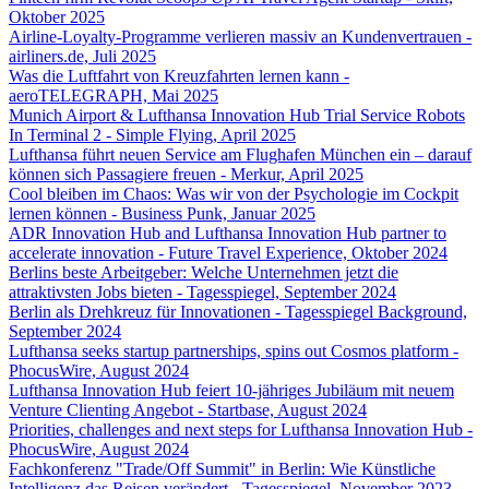
Oktober 2025
Airline-Loyalty-Programme verlieren massiv an Kundenvertrauen -
airliners.de, Juli 2025
Was die Luftfahrt von Kreuzfahrten lernen kann -
aeroTELEGRAPH, Mai 2025
Munich Airport & Lufthansa Innovation Hub Trial Service Robots
In Terminal 2 - Simple Flying, April 2025
Lufthansa führt neuen Service am Flughafen München ein – darauf
können sich Passagiere freuen - Merkur, April 2025
Cool bleiben im Chaos: Was wir von der Psychologie im Cockpit
lernen können - Business Punk, Januar 2025
ADR Innovation Hub and Lufthansa Innovation Hub partner to
accelerate innovation - Future Travel Experience, Oktober 2024
Berlins beste Arbeitgeber: Welche Unternehmen jetzt die
attraktivsten Jobs bieten - Tagesspiegel, September 2024
Berlin als Drehkreuz für Innovationen - Tagesspiegel Background,
September 2024
Lufthansa seeks startup partnerships, spins out Cosmos platform -
PhocusWire, August 2024
Lufthansa Innovation Hub feiert 10-jähriges Jubiläum mit neuem
Venture Clienting Angebot - Startbase, August 2024
Priorities, challenges and next steps for Lufthansa Innovation Hub -
PhocusWire, August 2024
Fachkonferenz "Trade/Off Summit" in Berlin: Wie Künstliche
Intelligenz das Reisen verändert - Tagesspiegel, November 2023