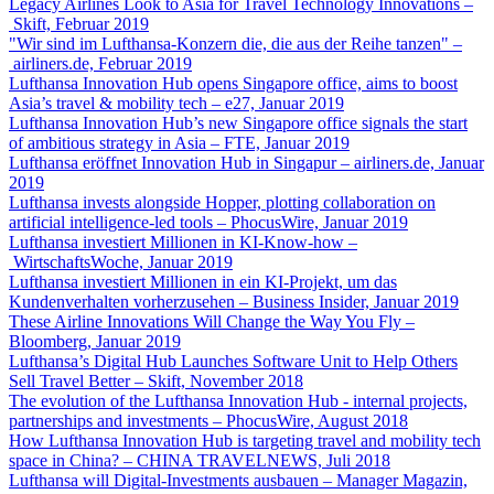
Legacy Airlines Look to Asia for Travel Technology Innovations –
Skift, Februar 2019
"Wir sind im Lufthansa-Konzern die, die aus der Reihe tanzen" –
airliners.de, Februar 2019
Lufthansa Innovation Hub opens Singapore office, aims to boost
Asia’s travel & mobility tech – e27, Januar 2019
Lufthansa Innovation Hub’s new Singapore office signals the start
of ambitious strategy in Asia – FTE, Januar 2019
Lufthansa eröffnet Innovation Hub in Singapur – airliners.de, Januar
2019
Lufthansa invests alongside Hopper, plotting collaboration on
artificial intelligence-led tools – PhocusWire, Januar 2019
Lufthansa investiert Millionen in KI-Know-how –
WirtschaftsWoche, Januar 2019
Lufthansa investiert Millionen in ein KI-Projekt, um das
Kundenverhalten vorherzusehen – Business Insider, Januar 2019
These Airline Innovations Will Change the Way You Fly –
Bloomberg, Januar 2019
Lufthansa’s Digital Hub Launches Software Unit to Help Others
Sell Travel Better – Skift, November 2018
The evolution of the Lufthansa Innovation Hub - internal projects,
partnerships and investments – PhocusWire, August 2018
How Lufthansa Innovation Hub is targeting travel and mobility tech
space in China? – CHINA TRAVELNEWS, Juli 2018
Lufthansa will Digital-Investments ausbauen – Manager Magazin,