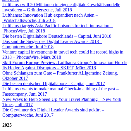
Lufthansa will 20 Millionen in eigene digitale Geschäftsmodelle
investieren – Gründerszene, Juli 2018
Lufthansa: Innovation Hub expandiert nach Asien –
Wirtschaftswoche, Juli 2018
Lufthansa targets Asia Pacific hotspots for tech innovation –
PhocusWire, Juli 2018
Die besten Digitallabore Deutschlands – Capital, Juni 2018
Das sind die Sieger des Digital Leader Awards 2018 –
Computerwoche, Juni 2018
Venture capital investments in travel tech could hit record highs in
2018 – PhocusWire, März 2018
Skift Forum Europe Preview: Lufthansa Group’s Innovation Hub Is
Its Hedge Against Disruptors – SKIFT, März 2018
Ohne Schlangen zum Gate – Frankfurter ALlgemeine Zeitung,
Oktober 2017
Die besten deutschen Digitallabore – Capital, Juni 2017
Lufthansa wants to make manual Check-in a thing of the past –
Fastcompany, Juni 2017
New Ways to Help Speed Up Your Travel Planning – New York
Times, Juli 2017
Die Gewinner des Digital Leader Awards sind gekürt –
Computerwoche, Juni 2017
2025