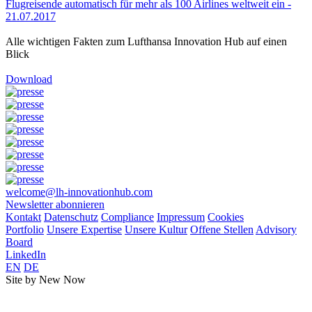
Flugreisende automatisch für mehr als 100 Airlines weltweit ein -
21.07.2017
Alle wichtigen Fakten zum Lufthansa Innovation Hub auf einen
Blick
Download
welcome@lh-innovationhub.com
Newsletter abonnieren
Kontakt
Datenschutz
Compliance
Impressum
Cookies
Portfolio
Unsere Expertise
Unsere Kultur
Offene Stellen
Advisory
Board
LinkedIn
EN
DE
Site by New Now