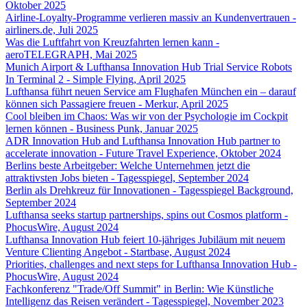
Oktober 2025
Airline-Loyalty-Programme verlieren massiv an Kundenvertrauen -
airliners.de, Juli 2025
Was die Luftfahrt von Kreuzfahrten lernen kann -
aeroTELEGRAPH, Mai 2025
Munich Airport & Lufthansa Innovation Hub Trial Service Robots
In Terminal 2 - Simple Flying, April 2025
Lufthansa führt neuen Service am Flughafen München ein – darauf
können sich Passagiere freuen - Merkur, April 2025
Cool bleiben im Chaos: Was wir von der Psychologie im Cockpit
lernen können - Business Punk, Januar 2025
ADR Innovation Hub and Lufthansa Innovation Hub partner to
accelerate innovation - Future Travel Experience, Oktober 2024
Berlins beste Arbeitgeber: Welche Unternehmen jetzt die
attraktivsten Jobs bieten - Tagesspiegel, September 2024
Berlin als Drehkreuz für Innovationen - Tagesspiegel Background,
September 2024
Lufthansa seeks startup partnerships, spins out Cosmos platform -
PhocusWire, August 2024
Lufthansa Innovation Hub feiert 10-jähriges Jubiläum mit neuem
Venture Clienting Angebot - Startbase, August 2024
Priorities, challenges and next steps for Lufthansa Innovation Hub -
PhocusWire, August 2024
Fachkonferenz "Trade/Off Summit" in Berlin: Wie Künstliche
Intelligenz das Reisen verändert - Tagesspiegel, November 2023