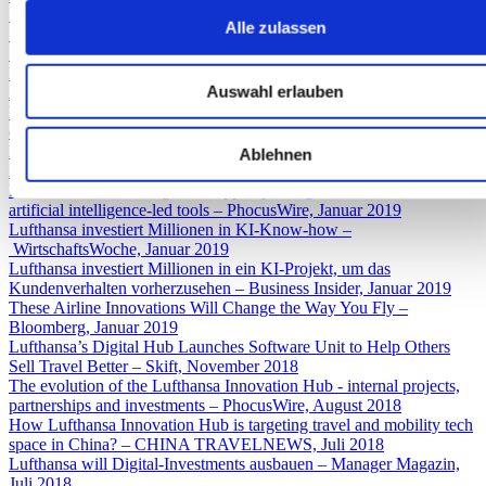
Skift, Februar 2019
Alle zulassen
"Wir sind im Lufthansa-Konzern die, die aus der Reihe tanzen" –
airliners.de, Februar 2019
Lufthansa Innovation Hub opens Singapore office, aims to boost
Auswahl erlauben
Asia’s travel & mobility tech – e27, Januar 2019
Lufthansa Innovation Hub’s new Singapore office signals the start
of ambitious strategy in Asia – FTE, Januar 2019
Lufthansa eröffnet Innovation Hub in Singapur – airliners.de, Januar
Ablehnen
2019
Lufthansa invests alongside Hopper, plotting collaboration on
artificial intelligence-led tools – PhocusWire, Januar 2019
Lufthansa investiert Millionen in KI-Know-how –
WirtschaftsWoche, Januar 2019
Lufthansa investiert Millionen in ein KI-Projekt, um das
Kundenverhalten vorherzusehen – Business Insider, Januar 2019
These Airline Innovations Will Change the Way You Fly –
Bloomberg, Januar 2019
Lufthansa’s Digital Hub Launches Software Unit to Help Others
Sell Travel Better – Skift, November 2018
The evolution of the Lufthansa Innovation Hub - internal projects,
partnerships and investments – PhocusWire, August 2018
How Lufthansa Innovation Hub is targeting travel and mobility tech
space in China? – CHINA TRAVELNEWS, Juli 2018
Lufthansa will Digital-Investments ausbauen – Manager Magazin,
Juli 2018