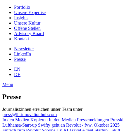
Portfolio
Unsere Expertise
Insights
Unsere Kultur
Offene Stellen
Advisory Board
Kontakt
Newsletter
LinkedIn
Presse
EN
DE
Menü
Presse
Journalist:innen erreichen unser Team unter
press@lh-innovationhub.com
In den Medien Kopieren
In den Medien
Pressemeldungen
Presskit
Lufthansa-Start-up Swifty geht an Revolut - fvw, Oktober 2025
Fintech firm Revolut Scoops Up AI Travel Agent Startup - Skift,