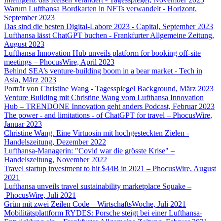
Warum Lufthansa Bordkarten in NFTs verwandelt - Horizont,
September 2023
Das sind die besten Digital-Labore 2023 - Capital, September 2023
Lufthansa lässt ChatGPT buchen - Frankfurter Allgemeine Zeitung,
August 2023
Lufthansa Innovation Hub unveils platform for booking off-site
meetings – PhocusWire, April 2023
Behind SEA’s venture-building boom in a bear market - Tech in
Asia, März 2023
Porträt von Christine Wang - Tagesspiegel Background, März 2023
Venture Building mit Christine Wang vom Lufthansa Innovation
Hub – TRENDONE Innovation geht anders Podcast, Februar 2023
The power - and limitations - of ChatGPT for travel – PhocusWire,
Januar 2023
Christine Wang. Eine Virtuosin mit hochgesteckten Zielen -
Handelszeitung, Dezember 2022
Lufthansa-Managerin: "Covid war die grösste Krise" –
Handelszeitung, November 2022
Travel startup investment to hit $44B in 2021 – PhocusWire, August
2021
Lufthansa unveils travel sustainability marketplace Squake –
PhocusWire, Juli 2021
Grün mit zwei Zeilen Code – WirtschaftsWoche, Juli 2021
Mobilitätsplattform RYDES: Porsche steigt bei einer Lufthansa-