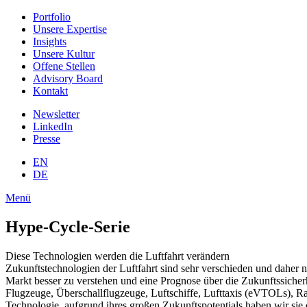
Portfolio
Unsere Expertise
Insights
Unsere Kultur
Offene Stellen
Advisory Board
Kontakt
Newsletter
LinkedIn
Presse
EN
DE
Menü
Hype-Cycle-Serie
Diese Technologien werden die Luftfahrt verändern
Zukunftstechnologien der Luftfahrt sind sehr verschieden und daher n
Markt besser zu verstehen und eine Prognose über die Zukunftssiche
Flugzeuge, Überschallflugzeuge, Luftschiffe, Lufttaxis (eVTOLs), Ra
Technologie, aufgrund ihres großen Zukunftspotentials haben wir s