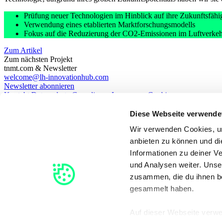
Prüfung neuer Technologien im Hinblick auf ihre Zukunftsfähi
Verwendung eines etablierten Marktforschungsmodells
Fokus auf die Reduzierung der CO2-Emissionen im Luftverke
Zum Artikel
Zum nächsten Projekt
tnmt.com & Newsletter
welcome@lh-innovationhub.com
Newsletter abonnieren
Kontakt
Datenschutz
Compliance
Impressum
Cookies
Portfolio
Unsere Expertise
Unsere Kultur
Offene Stellen
Advisory Bo
LinkedIn
Diese Webseite verwende
EN
DE
Wir verwenden Cookies, um
Site by New Now
anbieten zu können und di
Informationen zu deiner V
und Analysen weiter. Unse
zusammen, die du ihnen be
gesammelt haben.
Auf dieser Webseite verw