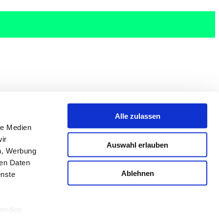
Alle zulassen
le Medien
ir
Auswahl erlauben
en, Werbung
ren Daten
Ablehnen
enste
wendige