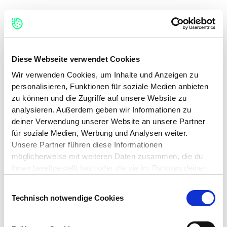
Portfolio
Diese Webseite verwendet Cookies
Unsere Expertise
Wir verwenden Cookies, um Inhalte und Anzeigen zu
personalisieren, Funktionen für soziale Medien anbieten
Insights
zu können und die Zugriffe auf unsere Website zu
analysieren. Außerdem geben wir Informationen zu
Unsere Kultur
deiner Verwendung unserer Website an unsere Partner
für soziale Medien, Werbung und Analysen weiter.
Offene Stellen
Unsere Partner führen diese Informationen
möglicherweise mit weiteren Daten zusammen, die du
Advisory Board
ihnen bereitgestellt hast oder die sie im Rahmen deiner
Nutzung der Dienste gesammelt haben.
ACCELERATE
Kontakt
Einwilligungsauswahl
Technisch notwendige Cookies
Auf dieser Webseite verwenden wir verschiedene
Kategorien von Cookies: Technisch notwendige Cookies,
ohne die die Funktionalität unserer Webseite